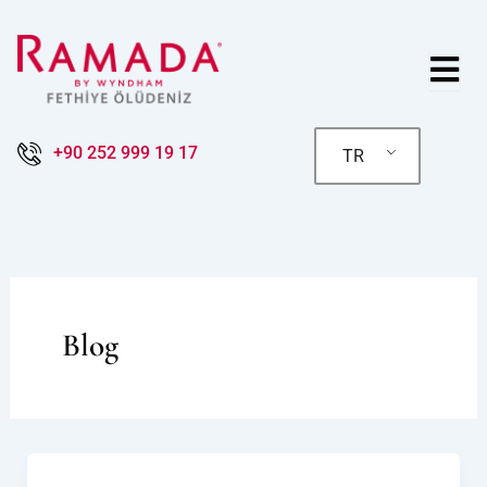
İçeriğe
atla
+90 252 999 19 17
TR
Blog