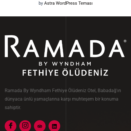
by
Astra WordPress Teması
Ramada By Wyndham Fethiye Ölüdeniz Otel, Babadağ'ın
dünyaca ünlü yamaçlarına karşı muhteşem bir konuma
sahiptir.